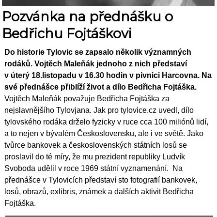
Pozvánka na přednášku o
Bedřichu Fojtáškovi
Do historie Tylovic se zapsalo několik významných
rodáků. Vojtěch Maleňák jednoho z nich představí
v úterý 18.listopadu v 16.30 hodin v pivnici Harcovna. Na
své přednášce přiblíží život a dílo Bedřicha Fojtáška.
Vojtěch Maleňák považuje Bedřicha Fojtáška za
nejslavnějšího Tylovjana. Jak pro tylovice.cz uvedl,
dílo
tylovského rodáka drželo fyzicky v ruce cca 100 miliónů lidí,
a to nejen v bývalém Československu, ale i ve světě. Jako
tvůrce bankovek a československých státních losů se
proslavil do té míry, že mu prezident republiky Ludvík
Svoboda udělil v roce 1969 státní vyznamenání. Na
přednášce v Tylovicích představí sto fotografií bankovek,
losů, obrazů, exlibris, známek a dalších aktivit Bedřicha
Fojtáška.