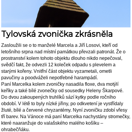
Tylovská zvonička zkrásněla
Zasloužili se o to manželé Marcela a Jiří Losovi, kteří od
letošního srpna nad místní památkou převzali patronát. Že o
prostranství kolem
tohoto objektu dlouho nikdo nepečoval,
svědčí fakt, že odvezli 12 koleček odpadu s plevelem a
starými kořeny. Vnitřní část objektu vyzametali, ometli
pavučiny a poodváželi nepotřebné harampádí.
Paní Marcelka kolem zvoničky nasadila floxe, dva motýlí
keříky a také bílé zvonečky od sousedky Heleny Škarpové.
Do dvou zakoupených truhlíků sází kytky podle ročního
období. V létě to byly nízké jiřiny, po odkvetení je vystřídaly
žluté, bílé a červené chryzantémy. Nyní zvoničku zdobí vřesy
tří barev. Na Vánoce má paní Marcelka nachystány stromečky,
které naaranžuje do valašského malého košíku –
ohrabečňáku.