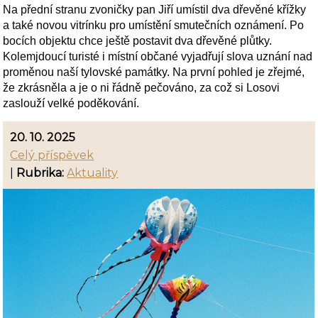
Na přední stranu zvoničky pan Jiří umístil dva dřevěné křížky
a také novou vitrínku pro umístění smutečních oznámení. Po
bocích objektu chce ještě postavit dva dřevěné plůtky.
Kolemjdoucí turisté i místní občané vyjadřují slova uznání nad
proměnou naší tylovské památky. Na první pohled je zřejmé,
že zkrásněla a je o ni řádně pečováno, za což si Losovi
zaslouží velké poděkování.
20. 10. 2025
Celý příspěvek
|
Rubrika:
Aktuality