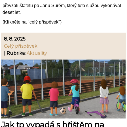
převzali štafetu po Janu Surém, který tuto službu vykonával
deset let.
(Klikněte na "celý příspěvek")
8. 8. 2025
Celý příspěvek
|
Rubrika:
Aktuality
Jak to vypadá s hřištěm na