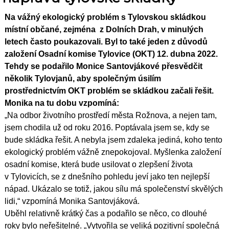
Na vážný ekologický problém s Tylovskou skládkou
místní občané, zejména z Dolních Drah, v minulých
letech často poukazovali. Byl to také jeden z důvodů
založení Osadní komise Tylovice (OKT) 12. dubna 2022.
Tehdy se podařilo Monice Santovjákové přesvědčit
několik Tylovjanů, aby společným úsilím
prostřednictvím OKT problém se skládkou začali řešit.
Monika na tu dobu vzpomíná:
„Na odbor životního prostředí města Rožnova, a nejen tam,
jsem chodila už od roku 2016. Poptávala jsem se, kdy se
bude skládka řešit. A nebyla jsem zdaleka jediná, koho tento
ekologický problém vážně znepokojoval. Myšlenka založení
osadní komise, která bude usilovat o zlepšení života
v Tylovicích, se z dnešního pohledu jeví jako ten nejlepší
nápad. Ukázalo se totiž, jakou sílu má společenství skvělých
lidi,“ vzpomíná Monika Santovjáková.
Uběhl relativně krátký čas a podařilo se něco, co dlouhé
roky bylo neřešitelné. „Vytvořila se veliká pozitivní společná