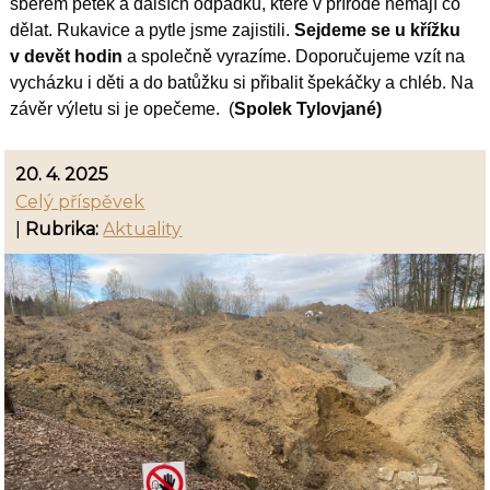
sběrem petek a dalších odpadků, které v přírodě nemají co
dělat. Rukavice a pytle jsme zajistili.
Sejdeme se u křížku
v devět hodin
a společně vyrazíme. Doporučujeme vzít na
vycházku i děti a do batůžku si přibalit špekáčky a chléb. Na
závěr výletu si je opečeme. (
Spolek Tylovjané)
20. 4. 2025
Celý příspěvek
|
Rubrika:
Aktuality