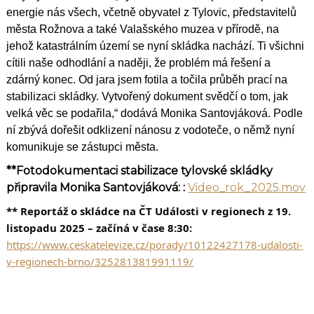
energie nás všech, včetně obyvatel z Tylovic, představitelů
města Rožnova a také Valašského muzea v přírodě, na
jehož katastrálním území se nyní skládka nachází. Ti všichni
cítili naše odhodlání a naději, že problém má řešení a
zdárný konec.
Od jara jsem fotila a točila průběh prací na
stabilizaci skládky. Vytvořený dokument svědčí o tom, jak
velká věc se podařila,“ dodává Monika Santovjáková. Podle
ní zbývá dořešit odklizení nánosu z vodoteče, o němž nyní
komunikuje se zástupci města.
**Fotodokumentaci stabilizace tylovské skládky
připravila Monika Santovjáková:
:
Video_rok_2025.mov
** Reportáž o skládce na ČT Události v regionech z 19.
listopadu 2025 – začíná v čase 8:30:
https://www.ceskatelevize.cz/porady/10122427178-udalosti-
v-regionech-brno/325281381991119/