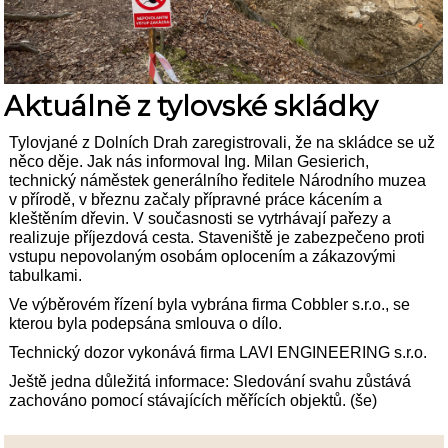
Aktuálně z tylovské skládky
Tylovjané z Dolních Drah zaregistrovali, že na skládce se už
něco děje. Jak nás informoval Ing. Milan Gesierich,
technický náměstek generálního ředitele Národního muzea
v přírodě, v březnu začaly přípravné práce kácením a
kleštěním dřevin. V současnosti se vytrhávají pařezy a
realizuje příjezdová cesta. Staveniště je zabezpečeno proti
vstupu nepovolaným osobám oplocením a zákazovými
tabulkami.
Ve výběrovém řízení byla vybrána firma Cobbler s.r.o., se
kterou byla podepsána smlouva o dílo.
Technický dozor vykonává firma LAVI ENGINEERING s.r.o.
Ještě jedna důležitá informace: Sledování svahu zůstává
zachováno pomocí stávajících měřících objektů. (še)