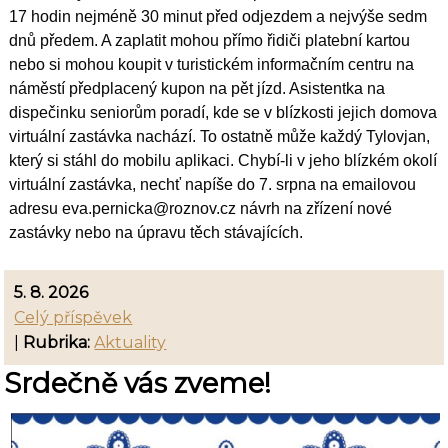
17 hodin nejméně 30 minut před odjezdem a nejvýše sedm 
dnů předem. A zaplatit mohou přímo řidiči platební kartou 
nebo si mohou koupit v turistickém informačním centru na 
náměstí předplacený kupon na pět jízd. Asistentka na 
dispečinku seniorům poradí, kde se v blízkosti jejich domova 
virtuální zastávka nachází. To ostatně může každý Tylovjan, 
který si stáhl do mobilu aplikaci. Chybí-li v jeho blízkém okolí 
virtuální zastávka, nechť napíše do 7. srpna na emailovou 
adresu eva.pernicka@roznov.cz návrh na zřízení nové 
zastávky nebo na úpravu těch stávajících.
5. 8. 2026
Celý příspěvek
|
Rubrika:
Aktuality
Srdečně vás zveme!