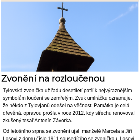
Zvonění na rozloučenou
Tylovská zvonička už řadu desetiletí patří k nejvýraznějším
symbolům loučení se zemřelým. Zvuk umíráčku oznamuje,
že někdo z Tylovjanů odešel na věčnost. Památka je celá
dřevěná, opravou prošla v roce 2012, kdy střechu renovoval
zkušený tesař Antonín Závorka.
Od letošního srpna se zvonění ujali manželé Marcela a Jiří
Losovi z domu číslo 1911 sousedícího se zvoničkou. Losovi