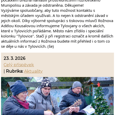
Munipolisu a závada je odstraněna. Děkujeme!
Vyzýváme spoluobčany, aby tuto možnost kontaktu s
městským úřadem využívali. A to nejen k odstranění závad v
jejich okolí. Díky výborné spolupráci s tiskovou mluvčí Rožnova
Adélou Kousalovou informujeme Tylovjany o všech akcích,
které v Tylovicích pořádáme. Město nám zřídilo i speciální
kolonku "Tylovice". Stačí ji při registraci označit a kromě dalších
aktuálních informací z Rožnova budete mít přehled i o tom co
se děje u nás v Tylovicích. (še)
23. 3. 2026
Celý příspěvek
|
Rubrika:
Aktuality