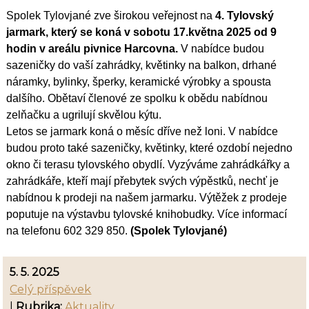
Spolek Tylovjané zve širokou veřejnost na
4. Tylovský
jarmark, který se koná v sobotu 17.května 2025 od 9
hodin v areálu pivnice Harcovna.
V nabídce budou
sazeničky do vaší zahrádky, květinky na balkon, drhané
náramky, bylinky, šperky, keramické výrobky a spousta
dalšího. Obětaví členové ze spolku k obědu nabídnou
zelňačku a ugrilují skvělou kýtu.
Letos se jarmark koná o měsíc dříve než loni. V nabídce
budou proto také sazeničky, květinky, které ozdobí nejedno
okno či terasu tylovského obydlí.
Vyzýváme zahrádkářky a
zahrádkáře, kteří mají přebytek svých výpěstků, nechť je
nabídnou k prodeji na našem jarmarku. Výtěž
ek z prodeje
poputuje na výstavbu tylovské knihobudky. Více informací
na telefonu 602 329 850.
(Spolek Tylovjané)
5. 5. 2025
Celý příspěvek
|
Rubrika:
Aktuality