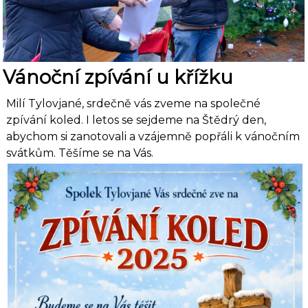
Vánoční zpívání u křížku
Milí Tylovjané, srdečně vás zveme na společné
zpívání koled. I letos se sejdeme na Štědrý den,
abychom si zanotovali a vzájemně popřáli k vánočním
svátkům. Těšíme se na Vás.