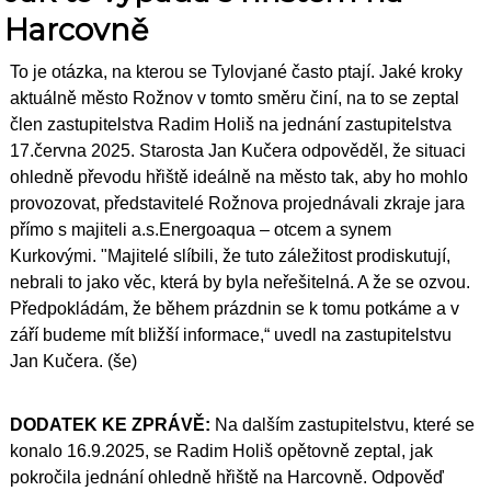
Harcovně
To je otázka, na kterou se Tylovjané často ptají. Jaké kroky
aktuálně město Rožnov v tomto směru činí, na to se zeptal
člen zastupitelstva Radim Holiš na jednání zastupitelstva
17.června 2025. Starosta Jan Kučera odpověděl, že situaci
ohledně převodu hřiště ideálně na město tak, aby ho mohlo
provozovat, představitelé Rožnova projednávali zkraje jara
přímo s majiteli a.s.Energoaqua – otcem a synem
Kurkovými. "Majitelé slíbili, že tuto záležitost prodiskutují,
nebrali to jako věc, která by byla neřešitelná. A že se ozvou.
Předpokládám, že během prázdnin se k tomu potkáme a v
září budeme mít bližší informace,“ uvedl na zastupitelstvu
Jan Kučera. (še)
DODATEK KE ZPRÁVĚ:
Na dalším zastupitelstvu, které se
konalo 16.9.2025, se Radim Holiš opětovně zepta
l, jak
pokročila jednání ohledně hřiště na Harcovně. Odpověď