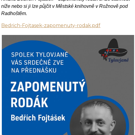
níže
nebo si ji lze půjčit
v Městské knihovně v Rožnově pod
Radhoštěm.
Bedrich-Fojtasek-zapomenuty-rodak.pdf