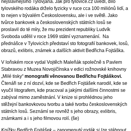
nejslavnějšího Tylovjana. Jak pro tylovice.cz uvedl,
dílo
tylovského rodáka drželo fyzicky v ruce cca 100 miliónů lidí, a
to nejen v bývalém Československu, ale i ve světě. Jako
tvůrce bankovek a československých státních losů se
proslavil do té míry, že mu prezident republiky Ludvík
Svoboda udělil v roce 1969 státní vyznamenání. Na
přednášce v Tylovicích představí sto fotografií bankovek, losů,
obrazů, exlibris, známek a dalších aktivit Bedřicha Fojtáška.
V loňském roce vydal Vojtěch Maleňák společně s Pavlem
Stabravou z Muzea Novojičínska v edici rožnovské knihovny
„Milé tisky“
monografii věnovanou Bedřichu Fojtáškovi.
Čtenáři se z ní dozví, kde se Bedřich Fojtášek narodil, kde se
vyučil litografem, kde pracoval a jakými dalšími činnostmi se
zabýval mimo zaměstnání. V knize si prohlédnou jeho
stěžejní bankovkovou tvorbu a také tvorbu československých
státních losů. Seznámí se rovněž s jeho obrazy, exlibris,
známkami a i s jeho filmovou rolí. (še)
Knížku Bedřich Fojtášek – zapomenutý rodák si lze stáhnout