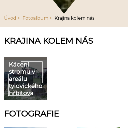
Úvod
Fotoalbum
Krajina kolem nás
KRAJINA KOLEM NÁS
Kácení
stromů v
areálu
tylovického
hřbitova
FOTOGRAFIE