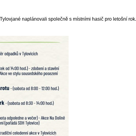
ylovjané naplánovali společně s místními hasič pro letošní rok