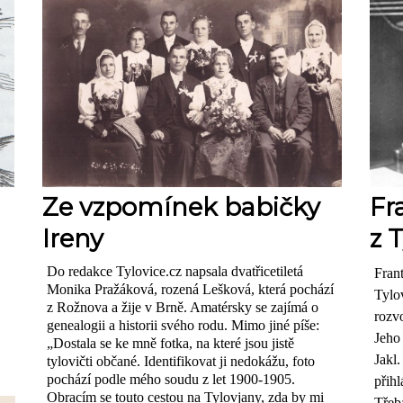
Ze vzpomínek babičky
Fr
Ireny
z 
Do redakce Tylovice.cz napsala dvatřicetiletá
Frant
Monika Pražáková, rozená Lešková, která pochází
Tylo
,
z Rožnova a žije v Brně. Amatérsky se zajímá o
rozv
genealogii a historii svého rodu. Mimo jiné píše:
Jeho
„Dostala se ke mně fotka, na které jsou jistě
Jakl.
tylovičti občané. Identifikovat ji nedokážu, foto
pochází podle mého soudu z let 1900-1905.
přih
Obracím se touto cestou na Tylovjany, zda by mi
Třeba