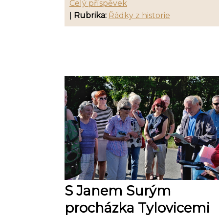
Celý příspěvek
|
Rubrika:
Řádky z historie
S Janem Surým
procházka Tylovicemi