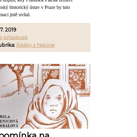
ský historický ústav v Praze by tuto
maci jistě uvítal.
 7. 2019
ý příspěvek
brika:
Řádky z historie
pomínka na