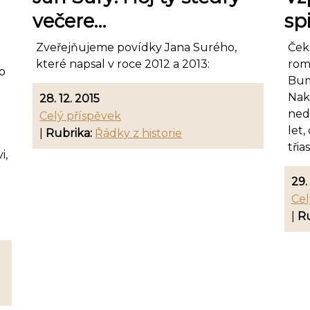
večere…
sp
Zveřejňujeme povídky Jana Surého,
Čeke
které napsal v roce 2012 a 2013:
rom
o
Bum
Nakl
28. 12. 2015
nedě
Celý příspěvek
let,
|
Rubrika:
Řádky z historie
třia
i,
29.
Cel
|
Ru