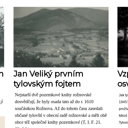
h
Jan Veliký prvním
Vz
tylovským fojtem
os
Nejstarší dvě pozemkové knihy rožnovské
Jak t
jí
dosvědčují, že byly osada tato až do r. 1610
1945?
součástkou Rožnova. Až do tohoto času zasedali
proží
občané tylovští v obecní radě rožnovské a měli obě
Miloš 
obce též společné knihy pozemkové (T, I. F. 21.
Tylovi