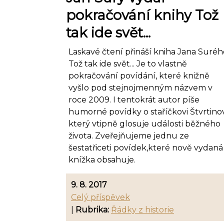
pokračování knihy Tož
tak ide svět...
Laskavé čtení přináší kniha Jana Suréh
Tož tak ide svět... Je to vlastně
pokračování povídání, které knižně
vyšlo pod stejnojmenným názvem v
roce 2009. I tentokrát autor píše
humorné povídky o staříčkovi Štvrtinov
který vtipně glosuje události běžného
života. Zveřejňujeme jednu ze
šestatřiceti povídek,které nově vydaná
knížka obsahuje.
9. 8. 2017
Celý příspěvek
|
Rubrika:
Řádky z historie