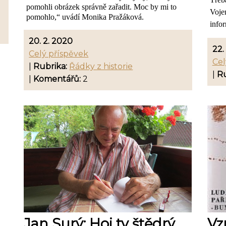
pomohli obrázek správně zařadit. Moc by mi to
Vojen
pomohlo,“ uvádí Monika Pražáková.
infor
20. 2. 2020
22.
Celý příspěvek
Cel
|
Rubrika:
Řádky z historie
|
Ru
|
Komentářů:
2
Jan Surý: Hoj ty štědrý
Vz