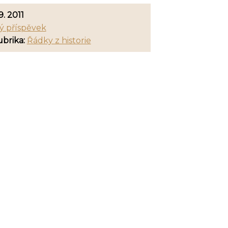
9. 2011
ý příspěvek
brika:
Řádky z historie