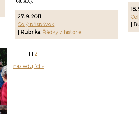
68. AJ.).
18. 
27. 9. 2011
Cel
Celý příspěvek
|
Ru
|
Rubrika:
Řádky z historie
1
|
2
následující »