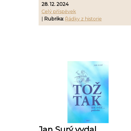
28. 12. 2024
Celý příspěvek
|
Rubrika:
Řádky z historie
Jan Surý vydal