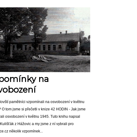
pomínky na
vobození
ylovští pamětníci vzpomínali na osvobození v květnu
 O tom jsme si
přečetli v knize
42 HODIN - Jak jsme
vali osvobození v květnu 1945. Tuto knihu napsal
Kulišťák z Hážovic a my jsme z ní vybrali pro
ce.cz několik vzpomínek...