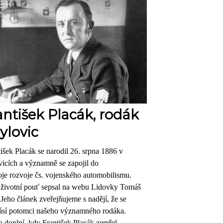
antišek Placák, rodák
Tylovic
išek Placák se narodil 26. srpna 1886 v
vicích a významně se zapojil do
oje rozvoje čs. vojenského automobilismu.
 životní pouť sepsal na webu Lidovky Tomáš
 Jeho článek zveřejňujeme s nadějí, že se
lásí potomci našeho významného rodáka.
 doplní, kdy František Placák zemřel.