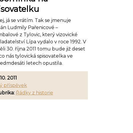
isovatelku
j, já se vrátím. Tak se jmenuje
án Ludmily Pařenicové –
balové z Tylovic, který vizovické
adatelství Lípa vydalo v roce 1992. V
li 30. října 2011 tomu bude již deset
 co nás tylovická spisovatelka ve
sedmdesáti letech opustila.
 10. 2011
ý příspěvek
brika:
Řádky z historie