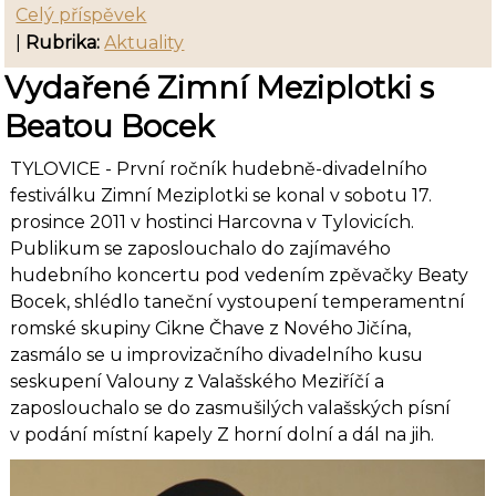
Celý příspěvek
|
Rubrika:
Aktuality
Vydařené Zimní Meziplotki s
Beatou Bocek
TYLOVICE - První ročník hudebně-divadelního
festiválku Zimní Meziplotki se konal v sobotu 17.
prosince 2011 v hostinci Harcovna v Tylovicích.
Publikum se zaposlouchalo do zajímavého
hudebního koncertu pod vedením zpěvačky Beaty
Bocek, shlédlo taneční vystoupení temperamentní
romské skupiny Cikne Čhave z Nového Jičína,
zasmálo se u improvizačního divadelního kusu
seskupení Valouny z Valašského Meziříčí a
zaposlouchalo se do zasmušilých valašských písní
v podání místní kapely Z horní dolní a dál na jih.