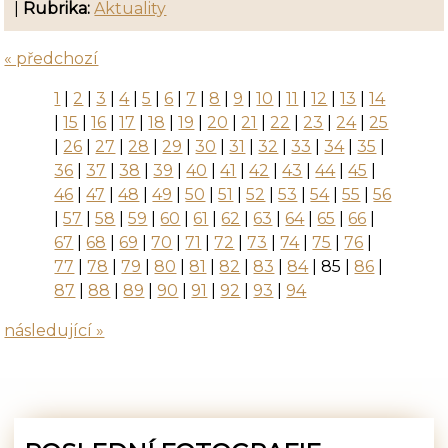
|
Rubrika:
Aktuality
« předchozí
1
|
2
|
3
|
4
|
5
|
6
|
7
|
8
|
9
|
10
|
11
|
12
|
13
|
14
|
15
|
16
|
17
|
18
|
19
|
20
|
21
|
22
|
23
|
24
|
25
|
26
|
27
|
28
|
29
|
30
|
31
|
32
|
33
|
34
|
35
|
36
|
37
|
38
|
39
|
40
|
41
|
42
|
43
|
44
|
45
|
46
|
47
|
48
|
49
|
50
|
51
|
52
|
53
|
54
|
55
|
56
|
57
|
58
|
59
|
60
|
61
|
62
|
63
|
64
|
65
|
66
|
67
|
68
|
69
|
70
|
71
|
72
|
73
|
74
|
75
|
76
|
77
|
78
|
79
|
80
|
81
|
82
|
83
|
84
|
85
|
86
|
87
|
88
|
89
|
90
|
91
|
92
|
93
|
94
následující »